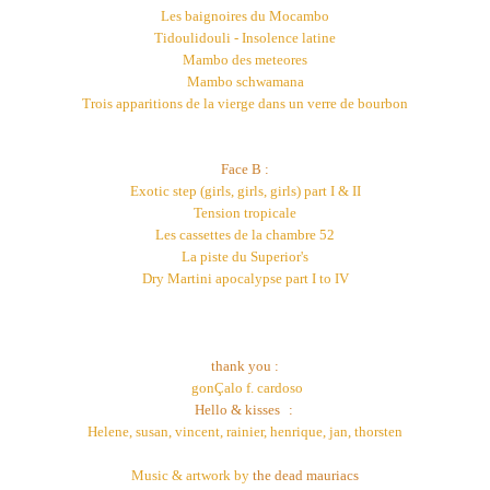
Les baignoires du Mocambo
Tidoulidouli - Insolence latine
Mambo des m
e
t
e
ores
Mambo schwamana
Trois apparitions de la vierge dans un verre de bourbon
Face B :
Exotic step (girls, girls, girls) part I & II
Tension tropicale
Les cassettes de la chambre 52
La piste du Superior's
Dry Martini apocalypse part I to IV
thank you :
gon
Çalo f. cardoso
Hello & kisses
:
Helene, susan, vincent, rainier, henrique, jan, thorsten
Music & artwork by
the dead mauriacs